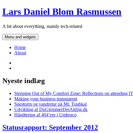
Skip
Lars Daniel Blom Rasmussen
to
content
A bit about everything, mainly tech-related
Menu and widgets
Home
About
Twitter
LinkedIn
Nyeste indlæg
Stepping Out of My Comfort Zone: Reflections on attending I
Making your business transparent
Snestorm og vandretur på Mt. Toubkal
Udvikling af DuGlemmerDetAldrig.dk
Håndtering af 404’ere i Umbraco
Statusrapport: September 2012