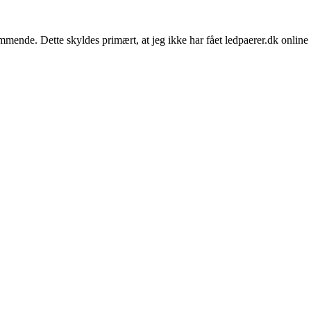
ommende. Dette skyldes primært, at jeg ikke har fået ledpaerer.dk onlin
on
Statusrapport:
September
2012