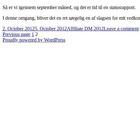
Så er vi igennem september måned, og det er tid til en statusrapport.
I denne omgang, bliver det en ret sørgelig en af slagsen for mit vedk
Posted
Categories
2. October 2012
5. October 2012
Affiliate DM 2012
Leave a comment
on
Posts
Page
Page
Previous page
1
2
Proudly powered by WordPress
pagination