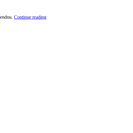
Statusrapport:
e endnu.
Continue reading
September
2012