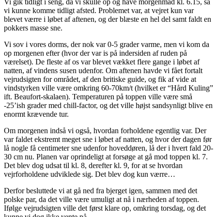
Vi gik tidligt i seng, da vi skulle op og have morgenmad kl. 6.15, så
vi kunne komme tidligt afsted. Problemet var, at vejret kun var
blevet værre i løbet af aftenen, og der blæste en hel del samt faldt en
pokkers masse sne.
Vi sov i vores dorms, der nok var 0-5 grader varme, men vi kom da
op morgenen efter (hvor der var is på indersiden af ruden på
værelset). De fleste af os var blevet vækket flere gange i løbet af
natten, af vindens susen udenfor. Om aftenen havde vi fået fortalt
vejrudsigten for området, af den britiske guide, og fik af vide at
vindstyrken ville være omkring 60-70km/t (hvilket er “Hård Kuling”
ift. Beaufort-skalaen). Temperaturen på toppen ville være små
-25’ish grader med chill-factor, og det ville højst sandsynligt blive en
enormt krævende tur.
Om morgenen indså vi også, hvordan forholdene egentlig var. Der
var faldet ekstremt meget sne i løbet af natten, og hvor der dagen før
lå nogle få centimeter sne udenfor hoveddøren, lå der i hvert fald 20-
30 cm nu. Planen var oprindeligt at forsøge at gå mod toppen kl. 7.
Det blev dog udsat til kl. 8, derefter kl. 9, for at se hvordan
vejrforholdene udviklede sig. Det blev dog kun værre…
Derfor besluttede vi at gå ned fra bjerget igen, sammen med det
polske par, da det ville være umuligt at nå i nærheden af toppen.
Ifølge vejrudsigten ville det først klare op, omkring torsdag, og det
kunne vi dog ikke vente på.