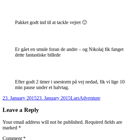
Pakket godt ind til at tackle vejret 🙂
Er gået en smule foran de andre – og Nikolaj fik fanget
dette fantastiske billede
Efter godt 2 timer i snestorm på vej nedad, fik vi lige 10
min pause under et halvtag.
Posted
Author
Categories
23. January 2015
23. January 2015
Lars
Adventure
on
Leave a Reply
Your email address will not be published.
Required fields are
marked
*
Comment
*