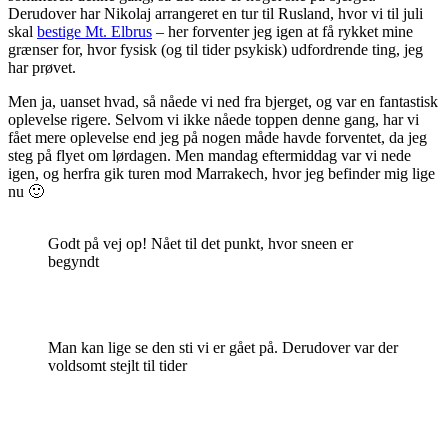
Derudover har Nikolaj arrangeret en tur til Rusland, hvor vi til juli
skal
bestige Mt. Elbrus
– her forventer jeg igen at få rykket mine
grænser for, hvor fysisk (og til tider psykisk) udfordrende ting, jeg
har prøvet.
Men ja, uanset hvad, så nåede vi ned fra bjerget, og var en fantastisk
oplevelse rigere. Selvom vi ikke nåede toppen denne gang, har vi
fået mere oplevelse end jeg på nogen måde havde forventet, da jeg
steg på flyet om lørdagen. Men mandag eftermiddag var vi nede
igen, og herfra gik turen mod Marrakech, hvor jeg befinder mig lige
nu 🙂
Godt på vej op! Nået til det punkt, hvor sneen er
begyndt
Man kan lige se den sti vi er gået på. Derudover var der
voldsomt stejlt til tider