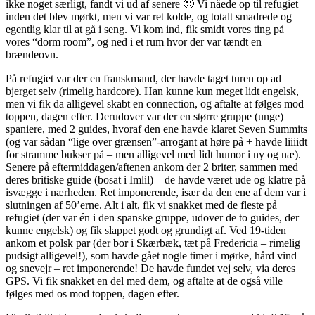
ikke noget særligt, fandt vi ud af senere 🙂 Vi nåede op til refugiet
inden det blev mørkt, men vi var ret kolde, og totalt smadrede og
egentlig klar til at gå i seng. Vi kom ind, fik smidt vores ting på
vores “dorm room”, og ned i et rum hvor der var tændt en
brændeovn.
På refugiet var der en franskmand, der havde taget turen op ad
bjerget selv (rimelig hardcore). Han kunne kun meget lidt engelsk,
men vi fik da alligevel skabt en connection, og aftalte at følges mod
toppen, dagen efter. Derudover var der en større gruppe (unge)
spaniere, med 2 guides, hvoraf den ene havde klaret Seven Summits
(og var sådan “lige over grænsen”-arrogant at høre på + havde liiiidt
for stramme bukser på – men alligevel med lidt humor i ny og næ).
Senere på eftermiddagen/aftenen ankom der 2 briter, sammen med
deres britiske guide (bosat i Imlil) – de havde været ude og klatre på
isvægge i nærheden. Ret imponerende, især da den ene af dem var i
slutningen af 50’erne. Alt i alt, fik vi snakket med de fleste på
refugiet (der var én i den spanske gruppe, udover de to guides, der
kunne engelsk) og fik slappet godt og grundigt af. Ved 19-tiden
ankom et polsk par (der bor i Skærbæk, tæt på Fredericia – rimelig
pudsigt alligevel!), som havde gået nogle timer i mørke, hård vind
og snevejr – ret imponerende! De havde fundet vej selv, via deres
GPS. Vi fik snakket en del med dem, og aftalte at de også ville
følges med os mod toppen, dagen efter.