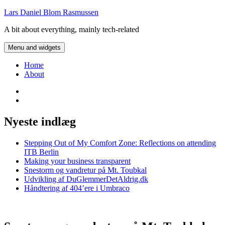
Skip
Lars Daniel Blom Rasmussen
to
A bit about everything, mainly tech-related
content
Menu and widgets
Home
About
Twitter
LinkedIn
Nyeste indlæg
Stepping Out of My Comfort Zone: Reflections on attending
ITB Berlin
Making your business transparent
Snestorm og vandretur på Mt. Toubkal
Udvikling af DuGlemmerDetAldrig.dk
Håndtering af 404’ere i Umbraco