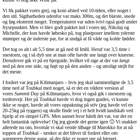
Vi fik pakket vores grej, og kom afsted ved 10-tiden, eller noget i
den stil. Sigtbarheden udenfor var maks 300m, og det blæste, snede
og føg ekstremt meget. Temperaturen var uden tvivl også godt under
frysepunktet. Men vi blev godt pakket ind i vores tøj, Nikolaj og
Michelle, der kun havde løbesko på, tog plastposer imellem yderste
strømper og de inderste par, for at undgå at få våde og kolde fødder.
Det tog os alt i alt 5,5 time at gå ned til Imlil. Heraf var 3,5 time i
snestorm, og i så dyb sne at man ofte havde sne langt over knæene.
Derudover gik vi på en bjergside, hvilket vil sige at der var
langt
ned på den ene side, og
højt
op på den anden – og utroligt stejlt for
det meste.
I foråret var jeg på Kilimanjaro – hvis jeg skal sammenligne de 3,5
time ned af Toubkal med noget, så er det en vildere version af
vores
Summit Day
på Kilimanjaro, hvor vi også gik i snestorm og
tordenvejr. Her på Toubkal havde vi dog ingen guides, vi kunne
ikke se noget, havde alt vores oppakning på selv (jeg havde vel en
20-25kg på ryggen) og skulle finde vej i et helt hvidt landskab ved
hjælp af en simpel GPS. Men uanset hvor hårdt det var, var det en
helt fantastisk oplevelse! Og jeg gjorde det gerne igen 🙂 Vi snakker
allerede nu om, hvornår vi skal vende tilbage til Marokko for at nå
toppen af Toubkal – tænker at det bliver til foråret eller om
sommeren denne gang, så der ikke er noget sne på bjerget.