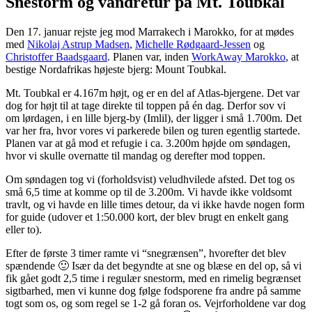
Snestorm og vandretur på Mt. Toubkal
Den 17. januar rejste jeg mod Marrakech i Marokko, for at mødes
med
Nikolaj Astrup Madsen
,
Michelle Rødgaard-Jessen
og
Christoffer Baadsgaard
. Planen var, inden
WorkAway Marokko
, at
bestige Nordafrikas højeste bjerg: Mount Toubkal.
Mt. Toubkal er 4.167m højt, og er en del af Atlas-bjergene. Det var
dog for højt til at tage direkte til toppen på én dag. Derfor sov vi
om lørdagen, i en lille bjerg-by (Imlil), der ligger i små 1.700m. Det
var her fra, hvor vores vi parkerede bilen og turen egentlig startede.
Planen var at gå mod et refugie i ca. 3.200m højde om søndagen,
hvor vi skulle overnatte til mandag og derefter mod toppen.
Om søndagen tog vi (forholdsvist) veludhvilede afsted. Det tog os
små 6,5 time at komme op til de 3.200m. Vi havde ikke voldsomt
travlt, og vi havde en lille times detour, da vi ikke havde nogen form
for guide (udover et 1:50.000 kort, der blev brugt en enkelt gang
eller to).
Efter de første 3 timer ramte vi “snegrænsen”, hvorefter det blev
spændende 🙂 Især da det begyndte at sne og blæse en del op, så vi
fik gået godt 2,5 time i regulær snestorm, med en rimelig begrænset
sigtbarhed, men vi kunne dog følge fodsporene fra andre på samme
togt som os, og som regel se 1-2 gå foran os. Vejrforholdene var dog